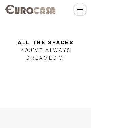
ALL THE SPACES
YOU'VE ALWAYS
DREAMED
OF