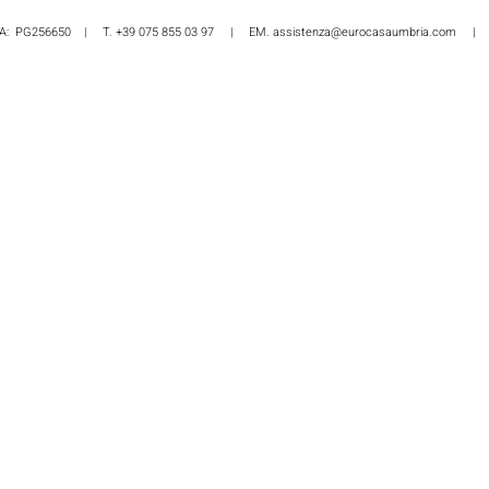
| REA: PG256650 | T. +39 075 855 03 97 | EM.
assistenza@eurocasaumbria.com
| P