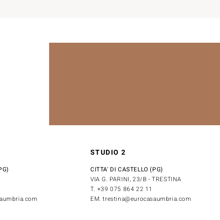
STUDIO 2
PG)
CITTA' DI CASTELLO (PG)
VIA G. PARINI, 23/B - TRESTINA
T. +39 075 864 22 11
saumbria.com
EM. trestina@eurocasaumbria.com