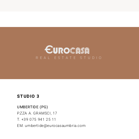
REAL ESTATE STUDIO
STUDIO 3
UMBERTIDE (PG)
P.ZZA A. GRAMSCI, 17
T. +39 075 941 25 11
EM. umbertide@eurocasaumbria.com